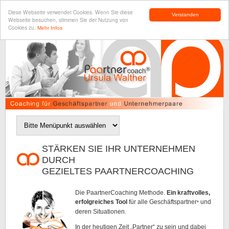
Diese Webseite verwendet Cookies. Wenn Sie diese
Verstanden
Webseite besuchen, stimmen Sie der Nutzung von
Cookies zu.
Mehr Infos
STÄRKEN SIE IHR UNTERNEHMEN
DURCH
GEZIELTES PAARTNERCOACHING
Die PaartnerCoaching Methode.
Ein kraftvolles,
erfolgreiches Tool
für alle Geschäftspartner
und
*
deren Situationen.
In der heutigen Zeit „Partner“ zu sein und dabei